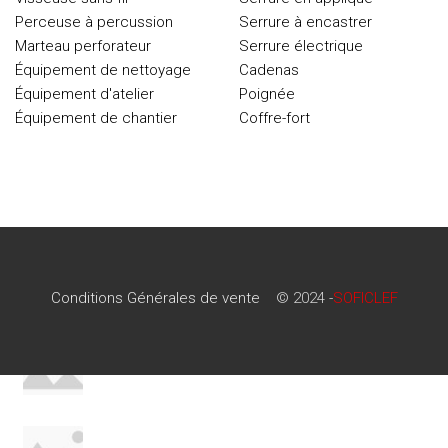
Perceuse à percussion
Serrure à encastrer
Marteau perforateur
Serrure électrique
Équipement de nettoyage
Cadenas
Équipement d'atelier
Poignée
Équipement de chantier
Coffre-fort
Conditions Générales de vente
© 2024 -
SOFICLEF
Conditions Générales de vente
© 2024 -
SOFICLEF
RECENT POSTS
Minimalist Japanese-inspired furniture
22 juin 2017
No Comments
New home decor from John Doerson