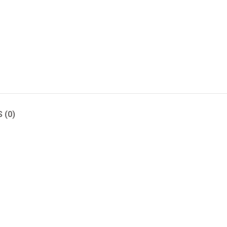
 (0)
CT02
ADO-CT03
ADO-CT04