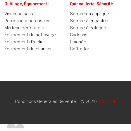
Outillage, Équipement :
Quincaillerie, Sécurité
Visseuse sans fil
Serrure en applique
Perceuse à percussion
Serrure à encastrer
Marteau perforateur
Serrure électrique
Équipement de nettoyage
Cadenas
Équipement d'atelier
Poignée
Équipement de chantier
Coffre-fort
Conditions Générales de vente
© 2024 -
SOFICLEF
Conditions Générales de vente
© 2024 -
SOFICLEF
RECENT POSTS
Minimalist Japanese-inspired furniture
22 juin 2017
No Comments