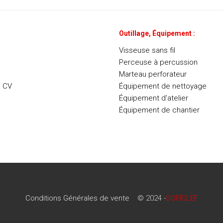
Outillage, Équipement :
Visseuse sans fil
Perceuse à percussion
Marteau perforateur
e CV
Équipement de nettoyage
Équipement d'atelier
Équipement de chantier
Conditions Générales de vente
© 2024 -
SOFICLEF
Conditions Générales de vente
© 2024 -
SOFICLEF