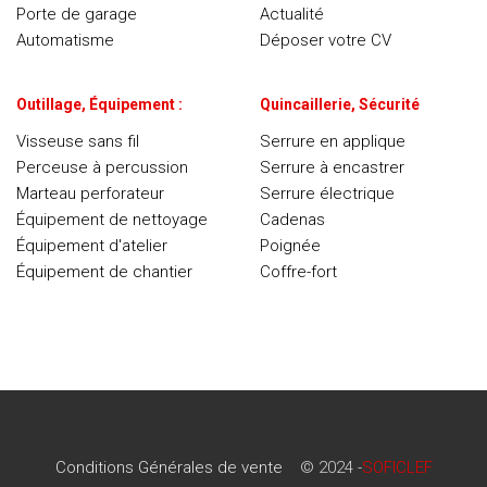
Porte de garage
Actualité
Automatisme
Déposer votre CV
Outillage, Équipement :
Quincaillerie, Sécurité
Visseuse sans fil
Serrure en applique
Perceuse à percussion
Serrure à encastrer
Marteau perforateur
Serrure électrique
Équipement de nettoyage
Cadenas
Équipement d'atelier
Poignée
Équipement de chantier
Coffre-fort
Conditions Générales de vente
© 2024 -
SOFICLEF
Conditions Générales de vente
© 2024 -
SOFICLEF
RECENT POSTS