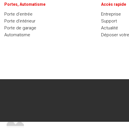
Portes, Automatisme
Accès rapide
Porte d'entrée
Entreprise
Porte d’intérieur
Support
Porte de garage
Actualité
Automatisme
Déposer votr
RECENT POSTS
Minimalist Japanese-inspired furniture
22 juin 2017
No Comments