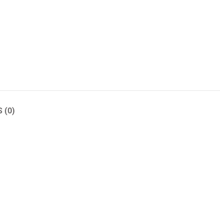
 (0)
CT02
ADO-CT03
ADO-CT04