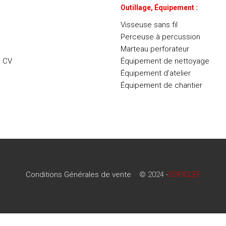
Outillage, Équipement :
Visseuse sans fil
Perceuse à percussion
Marteau perforateur
e CV
Équipement de nettoyage
Équipement d'atelier
Équipement de chantier
Conditions Générales de vente
© 2024 -
SOFICLEF
Conditions Générales de vente
© 2024 -
SOFICLEF