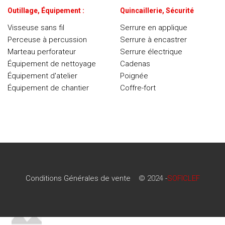
Outillage, Équipement :
Quincaillerie, Sécurité
Visseuse sans fil
Serrure en applique
Perceuse à percussion
Serrure à encastrer
Marteau perforateur
Serrure électrique
Équipement de nettoyage
Cadenas
Équipement d'atelier
Poignée
Équipement de chantier
Coffre-fort
Conditions Générales de vente
© 2024 -
SOFICLEF
Conditions Générales de vente
© 2024 -
SOFICLEF
RECENT POSTS
Minimalist Japanese-inspired furniture
22 juin 2017
No Comments