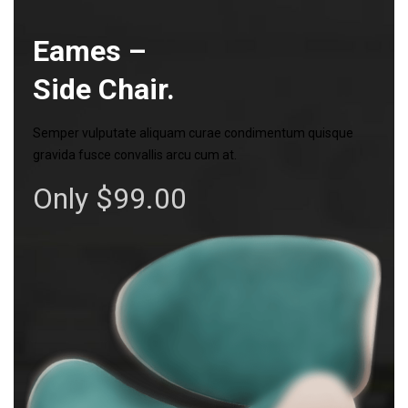
Eames –
Side Chair.
Semper vulputate aliquam curae condimentum quisque
gravida fusce convallis arcu cum at.
Only $99.00